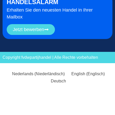
HANDELSALARM
Erhalten Sie den neuesten Handel in Ihrer
Mailbox
Jetzt bewerben
Copyright fvdwpartijhandel | Alle Rechte vorbehalten
Nederlands
(
Niederländisch
)
English
(
Englisch
)
Deutsch