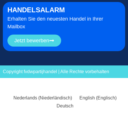
HANDELSALARM
Erhalten Sie den neuesten Handel in Ihrer
Mailbox
Jetzt bewerben
Copyright fvdwpartijhandel | Alle Rechte vorbehalten
Nederlands
(
Niederländisch
)
English
(
Englisch
)
Deutsch