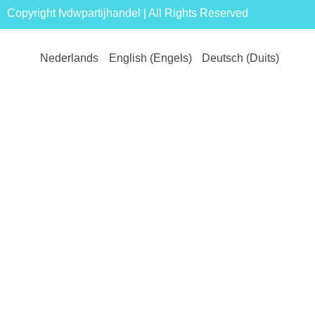
Copyright fvdwpartijhandel | All Rights Reserved
Nederlands
English
(
Engels
)
Deutsch
(
Duits
)