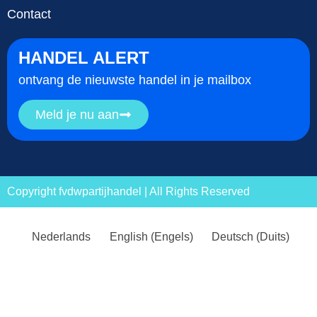
Contact
HANDEL ALERT
ontvang de nieuwste handel in je mailbox
Meld je nu aan
Copyright fvdwpartijhandel | All Rights Reserved
Nederlands
English
(
Engels
)
Deutsch
(
Duits
)