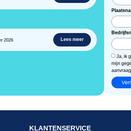
Plaatsn
Bedrijf
Lees meer
r 2026
Ja, ik
mijn geg
aanvraa
Ver
KLANTENSERVICE