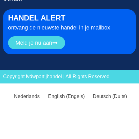
HANDEL ALERT
ontvang de nieuwste handel in je mailbox
Meld je nu aan
Copyright fvdwpartijhandel | All Rights Reserved
Nederlands
English
(
Engels
)
Deutsch
(
Duits
)