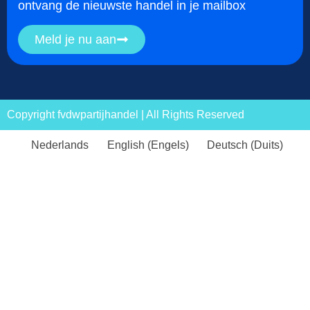
ontvang de nieuwste handel in je mailbox
Meld je nu aan
Copyright fvdwpartijhandel | All Rights Reserved
Nederlands
English
(
Engels
)
Deutsch
(
Duits
)