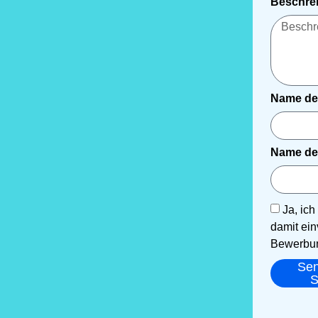
Beschrei
Name de
Name de
Ja, ic
damit ein
Bewerbun
Se
S