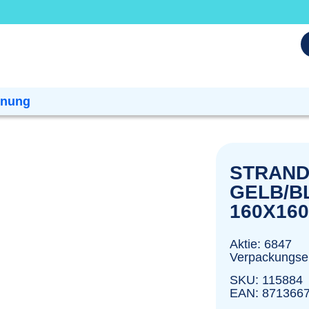
dnung
STRAND
GELB/B
160X160
Aktie: 6847
Verpackungsei
SKU: 115884
EAN: 871366