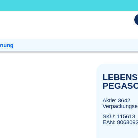
dnung
LEBENS
PEGASO 
Aktie: 3642
Verpackungsei
SKU: 115613
EAN: 806809