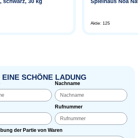
 schwarz, 30 kg
Spielhaus Noa Na
Aktie: 125
 EINE SCHÖNE LADUNG
e
Nachname
Rufnummer
bung der Partie von Waren