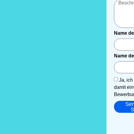
Name de
Name de
Ja, ic
damit ein
Bewerbun
Se
S