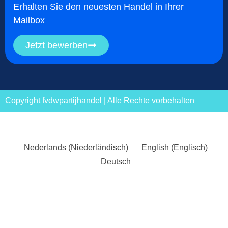
Erhalten Sie den neuesten Handel in Ihrer
Mailbox
Jetzt bewerben
Copyright fvdwpartijhandel | Alle Rechte vorbehalten
Nederlands
(
Niederländisch
)
English
(
Englisch
)
Deutsch