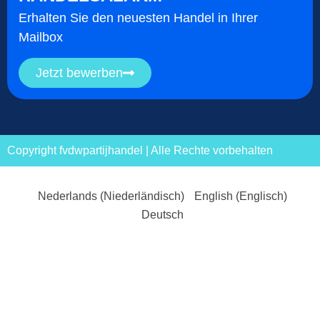
Erhalten Sie den neuesten Handel in Ihrer
Mailbox
Jetzt bewerben
Copyright fvdwpartijhandel | Alle Rechte vorbehalten
Nederlands
(
Niederländisch
)
English
(
Englisch
)
Deutsch