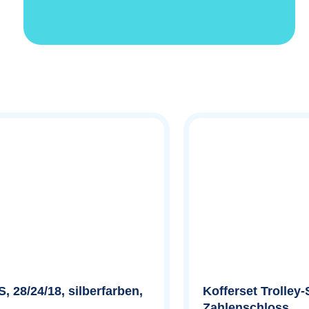
S, 28/24/18, silberfarben,
Kofferset Trolley-
Zahlenschloss