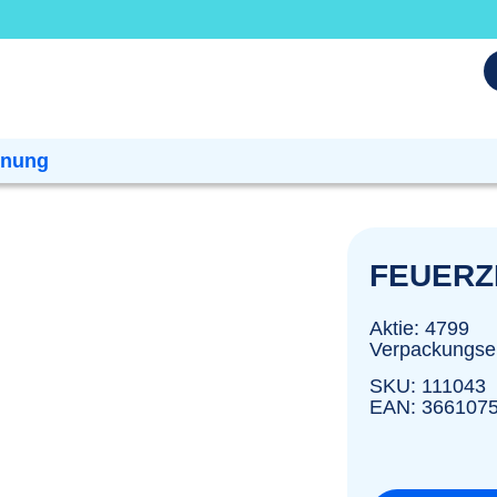
dnung
FEUERZ
Aktie: 4799
Verpackungsei
SKU: 111043
EAN: 366107