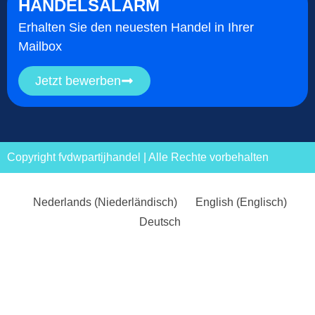
HANDELSALARM
Erhalten Sie den neuesten Handel in Ihrer
Mailbox
Jetzt bewerben
Copyright fvdwpartijhandel | Alle Rechte vorbehalten
Nederlands
(
Niederländisch
)
English
(
Englisch
)
Deutsch