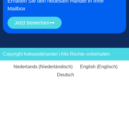
Erhalten Sie den neuesten Handel in Ihrer
Mailbox
Jetzt bewerben
Copyright fvdwpartijhandel | Alle Rechte vorbehalten
Nederlands
(
Niederländisch
)
English
(
Englisch
)
Deutsch