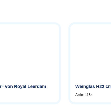
eer“ von Royal Leerdam
Weinglas H22 cm
Aktie: 1184