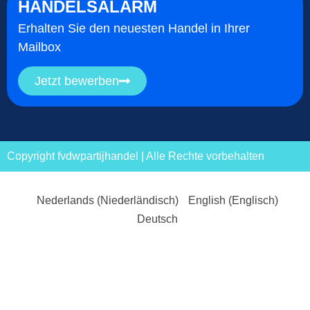
HANDELSALARM
Erhalten Sie den neuesten Handel in Ihrer
Mailbox
Jetzt bewerben
Copyright fvdwpartijhandel | Alle Rechte vorbehalten
Nederlands
(
Niederländisch
)
English
(
Englisch
)
Deutsch