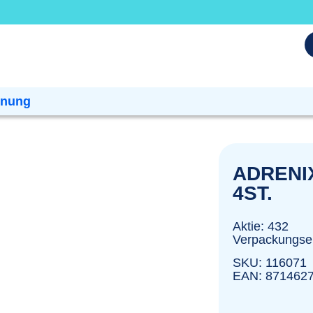
dnung
ADRENI
4ST.
Aktie: 432
Verpackungsei
SKU: 116071
EAN: 871462