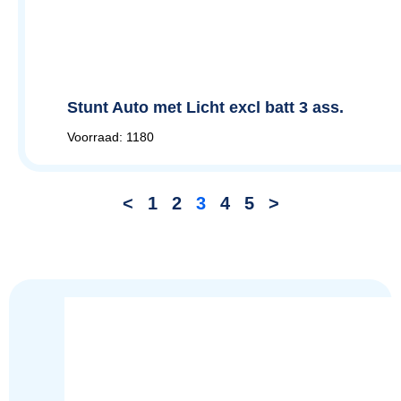
Stunt Auto met Licht excl batt 3 ass.
Voorraad: 1180
<
1
2
3
4
5
>