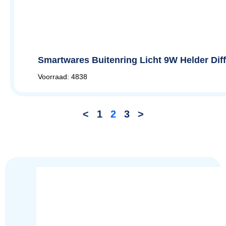
Smartwares Buitenring Licht 9W Helder Dif
Voorraad: 4838
<
1
2
3
>