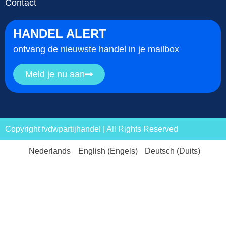
Contact
HANDEL ALERT
ontvang de nieuwste handel in je mailbox
Meld je nu aan
Copyright fvdwpartijhandel | All Rights Reserved
Nederlands
English
(
Engels
)
Deutsch
(
Duits
)